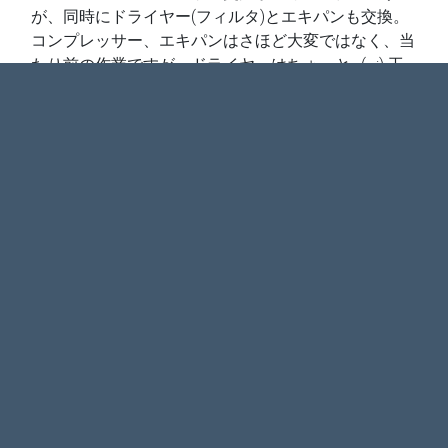
が、同時にドライヤー(フィルタ)とエキパンも交換。
コンプレッサー、エキパンはさほど大変ではなく、当
たり前の作業ですが、ドライヤーはちょっと…(–;) 工
賃もコン […]
整備事例
コメントする
続きを読む
中古は中古…
2013年8月23日
Written by
メカニック一号