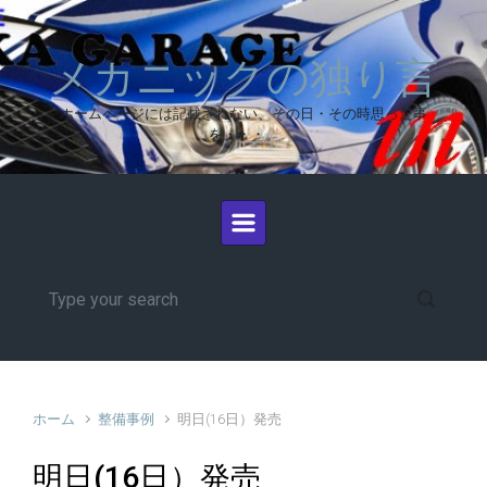
メカニックの独り言
ホームページには記載されない、その日・その時思った事
を・・・。
ホーム
整備事例
明日(16日）発売
明日(16日）発売